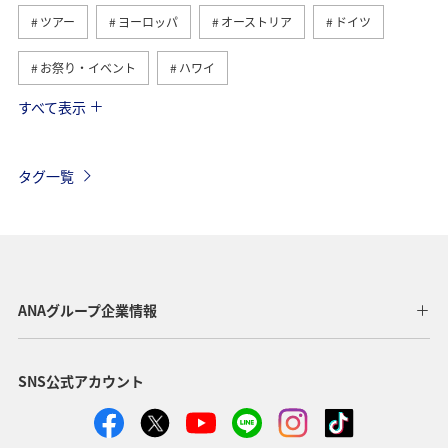
ツアー
ヨーロッパ
オーストリア
ドイツ
お祭り・イベント
ハワイ
すべて表示
アメリカ
ベルギー
スイス
シンガポール
スペイン
歴史・文化・芸術
カナダ
イギリス
タグ一覧
インドネシア
グルメ
ベトナム
夏
イタリア
旅ナカ
サイクリング
香港
タイ
秋
オーストラリア
メキシコ
台湾
ANAグループ企業情報
韓国
ANA Mall
ライフ
日常
SNS公式アカウント
ショッピング＆ライフ
ANAショッピング A-style
ワイン
春
年末年始
クリスマス
冬