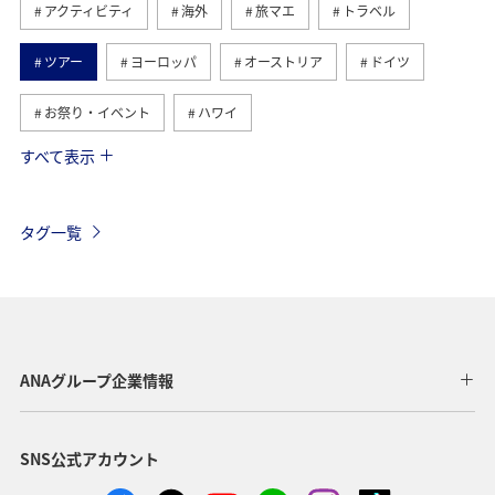
アクティビティ
海外
旅マエ
トラベル
ツアー
ヨーロッパ
オーストリア
ドイツ
お祭り・イベント
ハワイ
すべて表示
アメリカ
ベルギー
スイス
シンガポール
スペイン
歴史・文化・芸術
カナダ
イギリス
タグ一覧
インドネシア
グルメ
ベトナム
夏
イタリア
旅ナカ
サイクリング
香港
タイ
オーストラリア
メキシコ
台湾
ANAグループ企業情報
韓国
秋
ANA Mall
ライフ
日常
SNS公式アカウント
ショッピング＆ライフ
ANAショッピング A-style