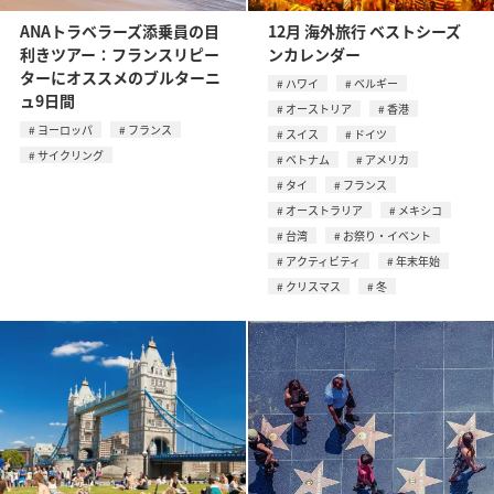
ANAトラベラーズ添乗員の目
12月 海外旅行 ベストシーズ
利きツアー：フランスリピー
ンカレンダー
ターにオススメのブルターニ
ハワイ
ベルギー
ュ9日間
オーストリア
香港
ヨーロッパ
フランス
スイス
ドイツ
サイクリング
ベトナム
アメリカ
タイ
フランス
オーストラリア
メキシコ
台湾
お祭り・イベント
アクティビティ
年末年始
クリスマス
冬