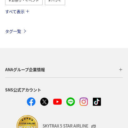
お祭り・イベント
ハワイ
すべて表示
アメリカ
ベルギー
スイス
シンガポール
スペイン
歴史・文化・芸術
カナダ
イギリス
タグ一覧
インドネシア
グルメ
ベトナム
夏
イタリア
旅ナカ
サイクリング
香港
タイ
オーストラリア
メキシコ
台湾
ANAグループ企業情報
韓国
秋
ANA Mall
ライフ
日常
SNS公式アカウント
ショッピング＆ライフ
ANAショッピング A-style
ワイン
年末年始
クリスマス
冬
春
SKYTRAX 5 STAR AIRLINE