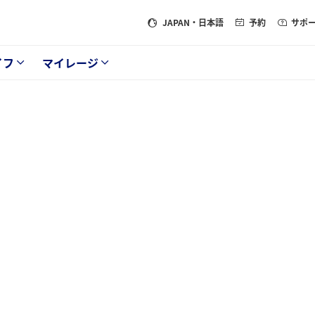
JAPAN
・日本語
予約
サポ
イフ
マイレージ