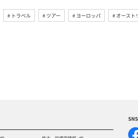
トラベル
ツアー
ヨーロッパ
オースト
シンガポール
スペイン
歴史・文化・芸術
ム
夏
イタリア
旅ナカ
サイクリング
湾
韓国
秋
ANA Mall
ライフ
日
年末年始
クリスマス
冬
春
SN
株主・投資家情報