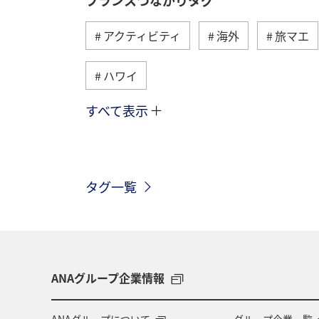
アクティビティ
海外
旅マエ
ハワイ
すべて表示
アメリカ
ベルギー
スイス
インドネシア
グルメ
ベトナ
タグ一覧
オーストラリア
メキシコ
台
ANAショッピング A-style
ワイン
ANAグループ企業情報
ANAグループについて
グループ企業一覧