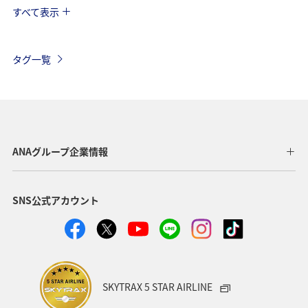
すべて表示
アメリカ
ベルギー
スイス
シンガポール
スペイン
歴史・文化・芸術
カナダ
イギリス
タグ一覧
インドネシア
グルメ
ベトナム
夏
イタリア
旅ナカ
サイクリング
香港
タイ
秋
オーストラリア
メキシコ
台湾
ANAグループ企業情報
韓国
ANA Mall
ライフ
日常
SNS公式アカウント
ショッピング＆ライフ
ANAショッピング A-style
ワイン
春
年末年始
クリスマス
冬
SKYTRAX 5 STAR AIRLINE