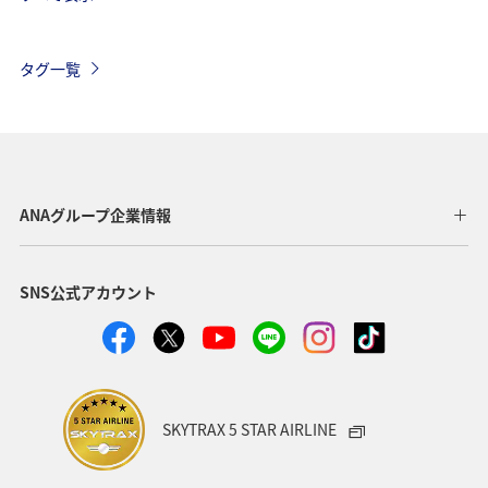
アメリカ
ベルギー
スイス
シンガポール
スペイン
歴史・文化・芸術
カナダ
イギリス
タグ一覧
インドネシア
グルメ
ベトナム
夏
イタリア
旅ナカ
サイクリング
香港
タイ
秋
オーストラリア
メキシコ
台湾
ANAグループ企業情報
韓国
ANA Mall
ライフ
日常
SNS公式アカウント
ショッピング＆ライフ
ANAショッピング A-style
ワイン
春
年末年始
クリスマス
冬
SKYTRAX 5 STAR AIRLINE