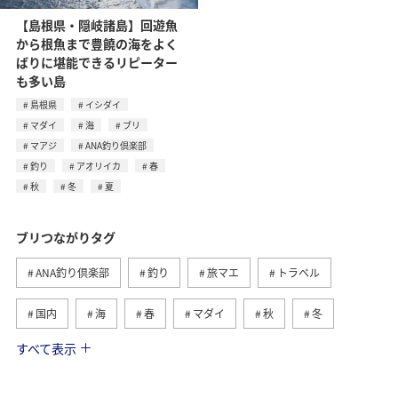
【島根県・隠岐諸島】回遊魚
から根魚まで豊饒の海をよく
ばりに堪能できるリピーター
も多い島
島根県
イシダイ
マダイ
海
ブリ
マアジ
ANA釣り倶楽部
釣り
アオリイカ
春
秋
冬
夏
ブリつながりタグ
ANA釣り倶楽部
釣り
旅マエ
トラベル
国内
海
春
マダイ
秋
冬
すべて表示
神奈川県
島根県
夏
大分県
イシダイ
マアジ
アオリイカ
福岡県
九州地方