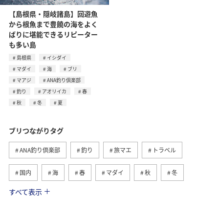
【島根県・隠岐諸島】回遊魚
から根魚まで豊饒の海をよく
ばりに堪能できるリピーター
も多い島
島根県
イシダイ
マダイ
海
ブリ
マアジ
ANA釣り倶楽部
釣り
アオリイカ
春
秋
冬
夏
ブリつながりタグ
ANA釣り倶楽部
釣り
旅マエ
トラベル
国内
海
春
マダイ
秋
冬
すべて表示
神奈川県
島根県
夏
大分県
イシダイ
マアジ
アオリイカ
福岡県
九州地方