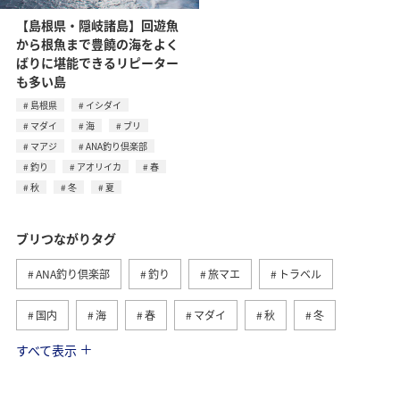
【島根県・隠岐諸島】回遊魚
から根魚まで豊饒の海をよく
ばりに堪能できるリピーター
も多い島
島根県
イシダイ
マダイ
海
ブリ
マアジ
ANA釣り倶楽部
釣り
アオリイカ
春
秋
冬
夏
ブリつながりタグ
ANA釣り倶楽部
釣り
旅マエ
トラベル
国内
海
春
マダイ
秋
冬
すべて表示
神奈川県
島根県
夏
大分県
イシダイ
マアジ
アオリイカ
福岡県
九州地方