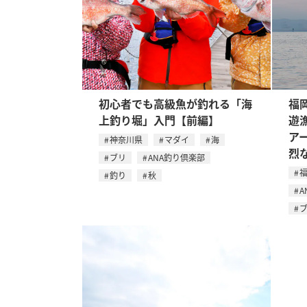
初心者でも高級魚が釣れる「海
福
上釣り堀」入門【前編】
遊
ア
神奈川県
マダイ
海
烈
ブリ
ANA釣り倶楽部
釣り
秋
A