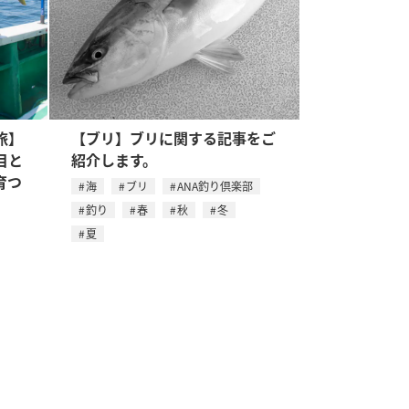
旅】
【ブリ】ブリに関する記事をご
目と
紹介します。
育つ
海
ブリ
ANA釣り倶楽部
釣り
春
秋
冬
夏