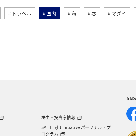
トラベル
国内
海
春
マダイ
根県
福岡県
九州地方
イシダイ
マアジ
SN
株主・投資家情報
SAF Flight Initiative パーソナル・プ
ログラム