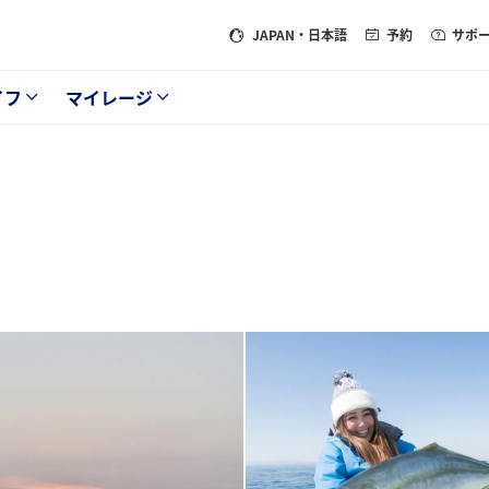
JAPAN
・日本語
予約
サポ
イフ
マイレージ