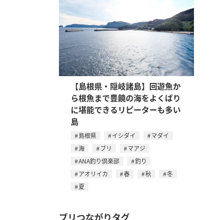
【島根県・隠岐諸島】回遊魚か
ら根魚まで豊饒の海をよくばり
に堪能できるリピーターも多い
島
島根県
イシダイ
マダイ
海
ブリ
マアジ
ANA釣り倶楽部
釣り
アオリイカ
春
秋
冬
夏
ブリつながりタグ