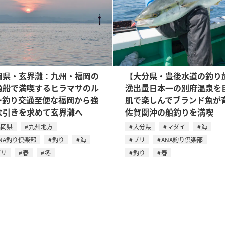
岡県・玄界灘：九州・福岡の
【大分県・豊後水道の釣り
漁船で満喫するヒラマサのル
湧出量日本一の別府温泉を
ー釣り交通至便な福岡から強
肌で楽しんでブランド魚が
な引きを求めて玄界灘へ
佐賀関沖の船釣りを満喫
福岡県
九州地方
大分県
マダイ
海
NA釣り倶楽部
釣り
海
ブリ
ANA釣り倶楽部
ブリ
春
冬
釣り
春