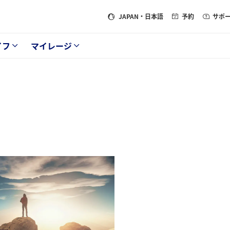
JAPAN
・日本語
予約
サポ
イフ
マイレージ