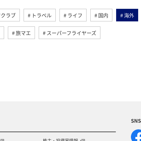
ジクラブ
トラベル
ライフ
国内
海外
旅マエ
スーパーフライヤーズ
マイルを貯める
プラチナサービス
ラウンジ
定
機内
チェックイン
AMC会員専用サービ
SN
株主・投資家情報