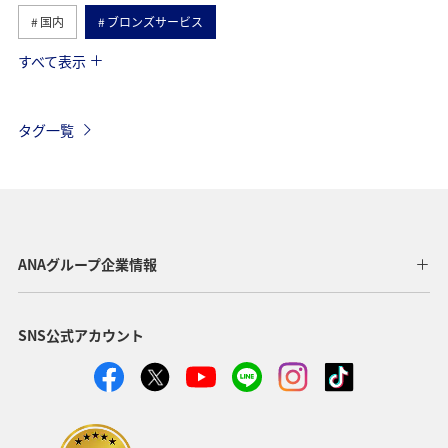
国内
ブロンズサービス
すべて表示
海外
関東・甲信越地方
ANAのサービス
AMC会員専用サービス
機内
保安検査
車
タグ一覧
手荷物
ANAグループ企業情報
SNS公式アカウント