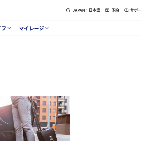
JAPAN
・日本語
予約
サポ
イフ
マイレージ