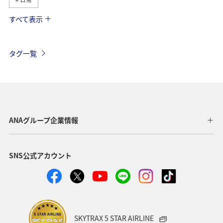
すべて表示
プラチナサービス
国内
旅マエ
スーパーフライヤーズ
マイルを貯める
海外
タグ一覧
予約
マイルを使う
機内
手荷物
チェックイン
関東・甲信越地方
ANAのサービス
沖縄
那覇
旅アト
ANAセレクション
ANAグループ企業情報
保安検査
車
ホテル
レンタカー
SNS公式アカウント
ANA SKY コイン
座席指定
搭乗
SKYTRAX 5 STAR AIRLINE