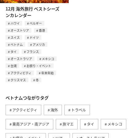
12月 海外旅行 ベストシーズ
ンカレンダー
ハワイ
ベルギー
オーストリア
香港
スイス
ドイツ
ベトナム
アメリカ
タイ
フランス
オーストラリア
メキシコ
台湾
お祭り・イベント
アクティビティ
年末年始
クリスマス
冬
ベトナムつながりタグ
アクティビティ
海外
トラベル
東南アジア・南アジア
旅マエ
タイ
メキシコ