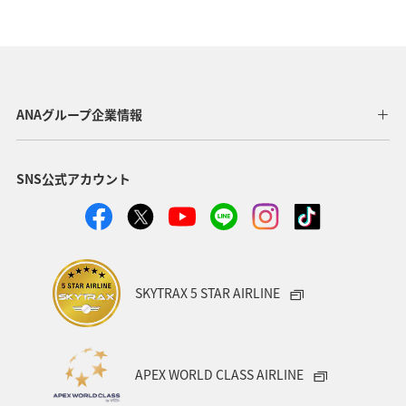
ドイツ
年末年始
フランス
韓国
冬
春
インドネシア
ベルギー
スイス
ハワイ
シンガポール
ハノイ
ヨーロッパ
ANAグループ企業情報
アメリカ・カナダ・中南米
スウェーデン
東アジア
SNS公式アカウント
ホーチミン
自然・植物
マレーシア
趣味
秋
スペイン
クリスマス
SKYTRAX 5 STAR AIRLINE
APEX WORLD CLASS AIRLINE