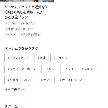
ベトナム・ハノイと近郊を3
泊4日で楽しむ家族・友人・
ひとり旅プラン
ハノイ
ベトナム
東南アジア・南アジア
グルメ
アクティビティ
ベトナムつながりタグ
アクティビティ
海外
トラベル
東南アジア・南アジア
旅マエ
タイ
メキシコ
お祭り・イベント
ツアー
オーストラリア
すべて表示
オーストリア
台湾
フィリピン
香港
旅ナカ
アメリカ
イタリア
グルメ
タグ一覧