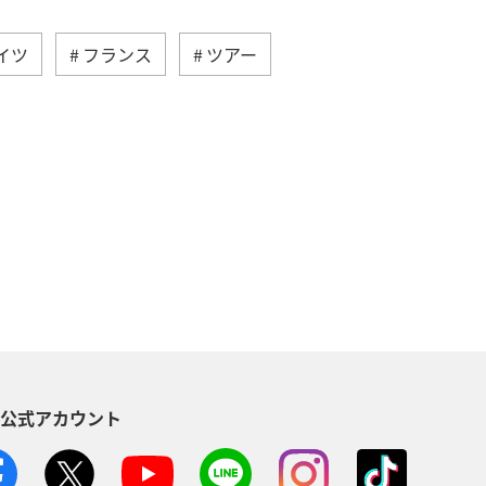
イツ
フランス
ツアー
リス
夏
インドネシア
シコ
台湾
秋
韓国
S公式アカウント