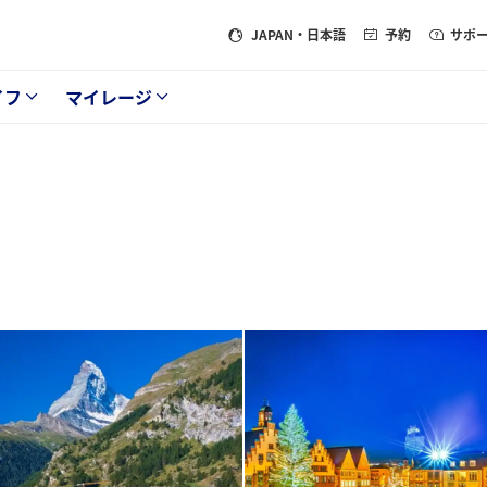
JAPAN
・日本語
予約
サポ
イフ
マイレージ