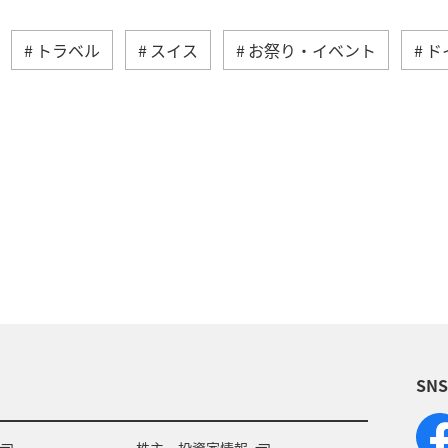
トラベル
スイス
お祭り・イベント
ド
カ
シンガポール
カナダ
スペイン
イギ
港
ベトナム
タイ
オーストラリア
メキ
ス
冬
SN
株主・投資家情報