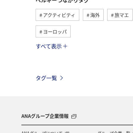
アクティビティ
海外
旅マエ
ヨーロッパ
すべて表示
オーストリア
ハワイ
アメリ
グルメ
歴史・文化・芸術
香
タグ一覧
イタリア
年末年始
クリスマ
ANAグループ企業情報
ANAグループについて
グループ企業一覧