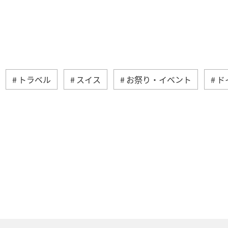
トラベル
スイス
お祭り・イベント
ド
カ
シンガポール
カナダ
スペイン
イギ
港
ベトナム
タイ
オーストラリア
メキ
ス
冬