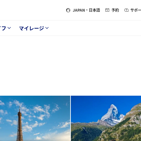
JAPAN
・日本語
予約
サポ
イフ
マイレージ