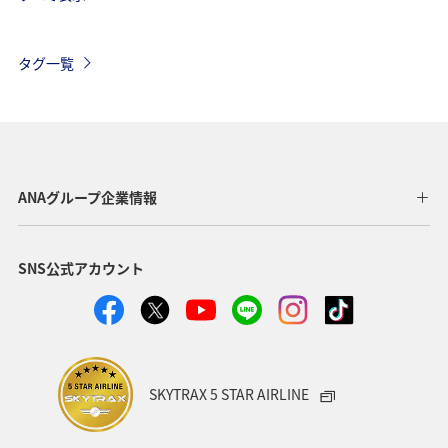
オーストリア
ハワイ
アメリカ
シンガポール
カナダ
スペイン
イギリス
夏
タグ一覧
インドネシア
グルメ
歴史・文化・芸術
香港
ベトナム
タイ
オーストラリア
メキシコ
台湾
秋
韓国
イタリア
年末年始
ANAグループ企業情報
クリスマス
冬
SNS公式アカウント
SKYTRAX 5 STAR AIRLINE