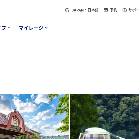
JAPAN
・日本語
予約
サポ
イフ
マイレージ