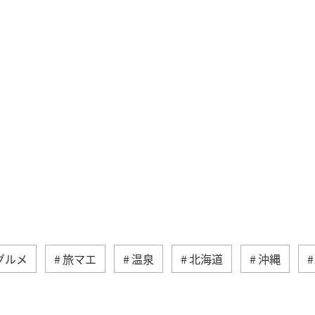
グルメ
旅マエ
温泉
北海道
沖縄
ション
アクティビティ
秋
山形県
夏