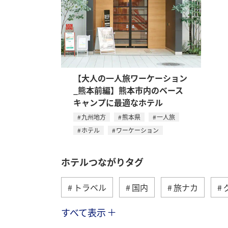
【大人の一人旅ワーケーション
_熊本前編】熊本市内のベース
キャンプに最適なホテル
九州地方
熊本県
一人旅
ホテル
ワーケーション
ホテルつながりタグ
トラベル
国内
旅ナカ
すべて表示
九州地方
東北地方
ワーケー