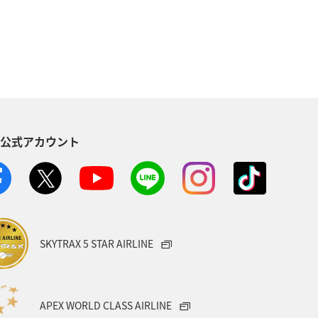
ANA CA's Note
紅葉
四国地方
県
熊本県
ノルル
東海地方
熱海
S公式アカウント
関西地方
ANAグルメマイル
ー・スノボ
愛媛県
群馬県
イフ
レンタカー
日常
SKYTRAX 5 STAR AIRLINE
APEX WORLD CLASS AIRLINE