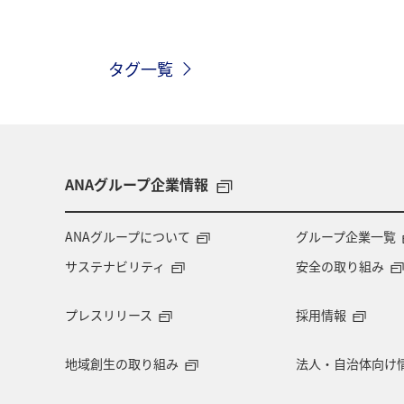
マイルを使う
ハワイ
海外
タグ一覧
神奈川県
大分県
ANAのふる
ワーケーション（家族）
一人旅
伊豆
鹿児島県
札幌
香
ANAグループ企業情報
兵庫県
歴史・文化・芸術
夜
ANAグループについて
グループ企業一覧
サステナビリティ
安全の取り組み
知床
ANAの取り組み（サステナブ
プレスリリース
採用情報
プレミアムメンバー限定（ラウンジ除く）
地域創生の取り組み
法人・自治体向け