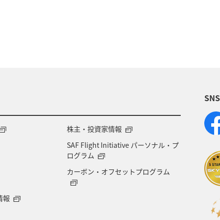
静岡県
旅館
趣味
マイルを貯める
さと納税
ツアー
ANAマイレージクラブ
岩手
ワーケーション（単身）
宮崎県
旭川
ホ
SN
川県
箱根
佐賀県
沖縄県
電車
景
横浜
マイルの教室
自然・植物
スキ
株主・投資家情報
SAF Flight Initiative パーソナル・プ
ル、社会貢献）
予約
プレミアムメンバー
ラ
ログラム
カーボン・オフセットプログラム
情報