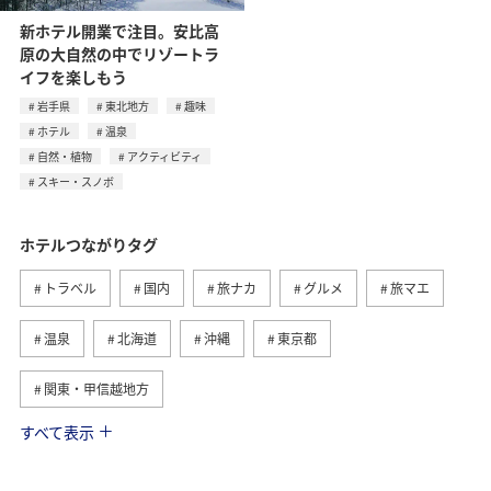
新ホテル開業で注目。安比高
原の大自然の中でリゾートラ
イフを楽しもう
岩手県
東北地方
趣味
ホテル
温泉
自然・植物
アクティビティ
スキー・スノボ
ホテルつながりタグ
トラベル
国内
旅ナカ
グルメ
旅マエ
温泉
北海道
沖縄
東京都
関東・甲信越地方
すべて表示
九州地方
東北地方
ワーケーション
アクティビティ
秋
山形県
夏
家族旅行