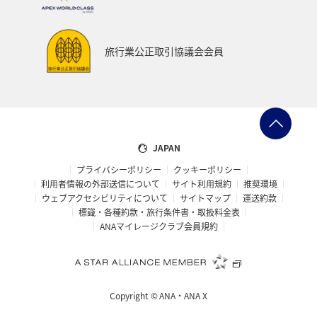
関西地方
ANAグルメマイル
兵庫県
歴史・文化・芸術
夜景
横浜
マイルの教室
旅行業公正取引協議会会員
自然・植物
スキー・スノボ
愛媛県
群馬県
知床
ANAの取り組み（サステナブル、社会貢献）
予約
プレミアムメンバー
ライフ
レンタカー
JAPAN
プライバシーポリシー
クッキーポリシー
日常
プレミアムメンバー限定（ラウンジ除く）
利用者情報の外部送信について
サイト利用規約
推奨環境
ウェブアクセシビリティについて
サイトマップ
運送約款
標識・各種約款・旅行条件書・取扱料金表
ANAマイレージクラブ会員規約
Copyright ©
ANA・ANA X