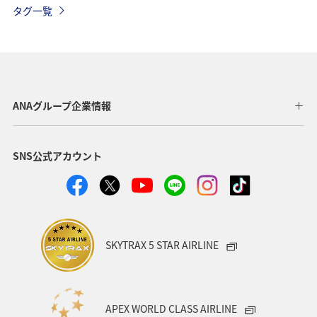
タグ一覧
千葉県
マイルを使う
ハワイ
海外
静岡県
旅館
趣味
マイルを貯める
ANA CA's Note
紅葉
四国地方
神奈川県
ANAグループ企業情報
大分県
ANAのふるさと納税
ツアー
SNS公式アカウント
ANAマイレージクラブ
岩手県
熊本県
ワーケーション（家族）
一人旅
ワーケーション（単身）
宮崎県
旭川
ホノルル
SKYTRAX 5 STAR AIRLINE
東海地方
熱海
伊豆
鹿児島県
札幌
香川県
箱根
佐賀県
沖縄県
電車
APEX WORLD CLASS AIRLINE