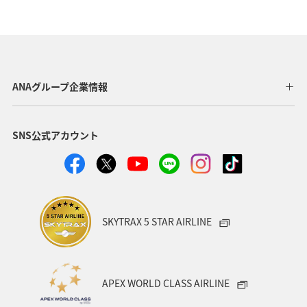
千葉県
マイルを使う
ハワイ
海外
静岡県
旅館
趣味
マイルを貯める
ANA CA's Note
紅葉
四国地方
神奈川県
ANAグループ企業情報
大分県
ANAのふるさと納税
ツアー
SNS公式アカウント
ANAマイレージクラブ
岩手県
熊本県
ワーケーション（家族）
一人旅
ワーケーション（単身）
宮崎県
旭川
ホノルル
SKYTRAX 5 STAR AIRLINE
東海地方
熱海
伊豆
鹿児島県
札幌
香川県
箱根
佐賀県
沖縄県
電車
APEX WORLD CLASS AIRLINE
関西地方
ANAグルメマイル
兵庫県