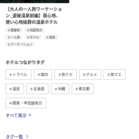
【大人の一人旅ワーケーショ
ン_道後温泉前編】居心地、
使い心地抜群の温泉ホテル
愛媛県
四国地方
一人旅
ホテル
温泉
ワーケーション
ホテルつながりタグ
トラベル
国内
旅ナカ
グルメ
旅マエ
温泉
北海道
沖縄
東京都
関東・甲信越地方
すべて表示
九州地方
東北地方
ワーケーション
アクティビティ
秋
山形県
夏
家族旅行
タグ一覧