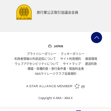
歴史・文化・芸術
夜景
横浜
マイルの教室
旅行業公正取引協議会会員
自然・植物
スキー・スノボ
愛媛県
群馬県
知床
ANAの取り組み（サステナブル、社会貢献）
予約
プレミアムメンバー
ライフ
レンタカー
JAPAN
プライバシーポリシー
クッキーポリシー
日常
プレミアムメンバー限定（ラウンジ除く）
利用者情報の外部送信について
サイト利用規約
推奨環境
ウェブアクセシビリティについて
サイトマップ
運送約款
標識・各種約款・旅行条件書・取扱料金表
ANAマイレージクラブ会員規約
Copyright ©
ANA・ANA X