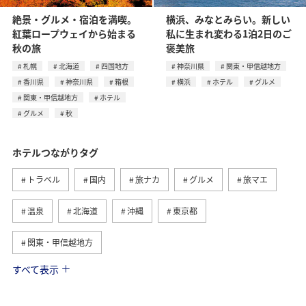
絶景・グルメ・宿泊を満喫。
横浜、みなとみらい。新しい
紅葉ロープウェイから始まる
私に生まれ変わる1泊2日のご
秋の旅
褒美旅
札幌
北海道
四国地方
神奈川県
関東・甲信越地方
香川県
神奈川県
箱根
横浜
ホテル
グルメ
関東・甲信越地方
ホテル
グルメ
秋
ホテルつながりタグ
トラベル
国内
旅ナカ
グルメ
旅マエ
温泉
北海道
沖縄
東京都
関東・甲信越地方
すべて表示
九州地方
東北地方
ワーケーション
アクティビティ
秋
山形県
夏
家族旅行