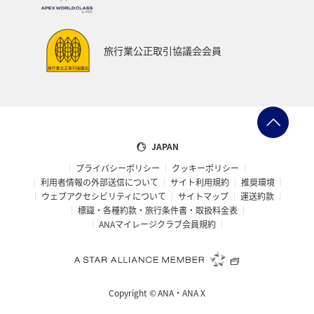
関西地方
ANAグルメマイル
兵庫県
歴史・文化・芸術
夜景
横浜
マイルの教室
旅行業公正取引協議会会員
自然・植物
スキー・スノボ
愛媛県
群馬県
知床
ANAの取り組み（サステナブル、社会貢献）
予約
プレミアムメンバー
ライフ
レンタカー
JAPAN
プライバシーポリシー
クッキーポリシー
日常
プレミアムメンバー限定（ラウンジ除く）
利用者情報の外部送信について
サイト利用規約
推奨環境
ウェブアクセシビリティについて
サイトマップ
運送約款
標識・各種約款・旅行条件書・取扱料金表
ANAマイレージクラブ会員規約
Copyright ©
ANA・ANA X