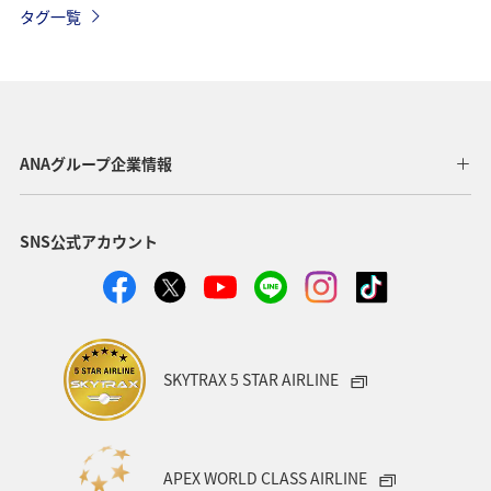
タグ一覧
千葉県
マイルを使う
ハワイ
海外
静岡県
旅館
趣味
マイルを貯める
ANA CA's Note
紅葉
四国地方
神奈川県
ANAグループ企業情報
大分県
ANAのふるさと納税
ツアー
SNS公式アカウント
ANAマイレージクラブ
岩手県
熊本県
ワーケーション（家族）
一人旅
ワーケーション（単身）
宮崎県
旭川
ホノルル
SKYTRAX 5 STAR AIRLINE
東海地方
熱海
伊豆
鹿児島県
札幌
香川県
箱根
佐賀県
沖縄県
電車
APEX WORLD CLASS AIRLINE