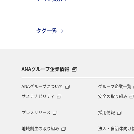
九州地方
東北地方
ワーケー
マイルを使う
ハワイ
海外
タグ一覧
神奈川県
大分県
ANAのふる
ワーケーション（家族）
一人旅
伊豆
鹿児島県
札幌
香
ANAグループ企業情報
兵庫県
歴史・文化・芸術
夜
ANAグループについて
グループ企業一覧
サステナビリティ
安全の取り組み
知床
ANAの取り組み（サステナブ
プレスリリース
採用情報
プレミアムメンバー限定（ラウンジ除く）
地域創生の取り組み
法人・自治体向け