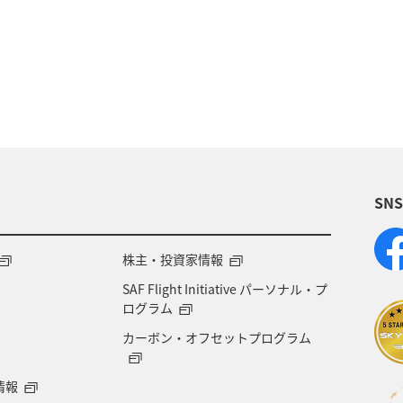
ション
アクティビティ
秋
山形県
夏
静岡県
旅館
趣味
マイルを貯める
さと納税
ツアー
ANAマイレージクラブ
岩手
ワーケーション（単身）
宮崎県
旭川
ホ
SN
川県
箱根
佐賀県
沖縄県
電車
景
横浜
マイルの教室
自然・植物
スキ
株主・投資家情報
SAF Flight Initiative パーソナル・プ
ル、社会貢献）
予約
プレミアムメンバー
ラ
ログラム
カーボン・オフセットプログラム
情報