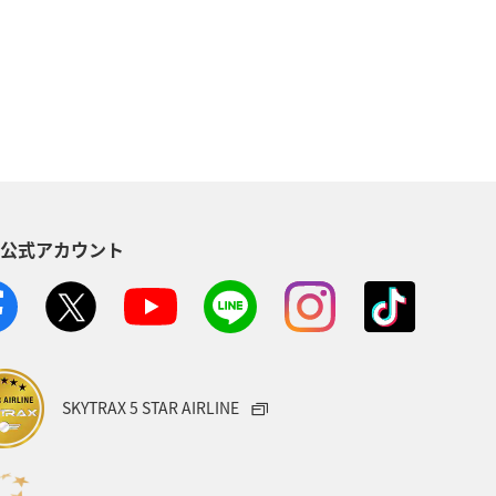
家族旅行
千葉県
ANA CA's Note
紅葉
四国地方
県
熊本県
ノルル
東海地方
熱海
S公式アカウント
関西地方
ANAグルメマイル
ー・スノボ
愛媛県
群馬県
イフ
レンタカー
日常
SKYTRAX 5 STAR AIRLINE