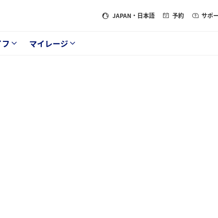
JAPAN
・日本語
予約
サポ
イフ
マイレージ