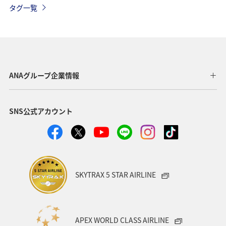
タグ一覧
千葉県
マイルを使う
ハワイ
海外
静岡県
旅館
趣味
マイルを貯める
ANA CA's Note
紅葉
四国地方
神奈川県
ANAグループ企業情報
大分県
ANAのふるさと納税
ツアー
SNS公式アカウント
ANAマイレージクラブ
岩手県
熊本県
ワーケーション（家族）
一人旅
ワーケーション（単身）
宮崎県
旭川
ホノルル
SKYTRAX 5 STAR AIRLINE
東海地方
熱海
伊豆
鹿児島県
札幌
香川県
箱根
佐賀県
沖縄県
電車
APEX WORLD CLASS AIRLINE