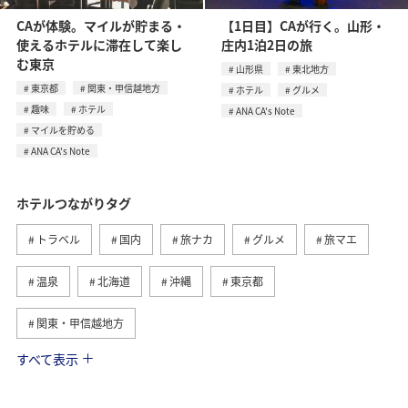
CAが体験。マイルが貯まる・
【1日目】CAが行く。山形・
使えるホテルに滞在して楽し
庄内1泊2日の旅
む東京
山形県
東北地方
東京都
関東・甲信越地方
ホテル
グルメ
趣味
ホテル
ANA CA's Note
マイルを貯める
ANA CA's Note
ホテルつながりタグ
トラベル
国内
旅ナカ
グルメ
旅マエ
温泉
北海道
沖縄
東京都
関東・甲信越地方
すべて表示
九州地方
東北地方
ワーケーション
アクティビティ
秋
山形県
夏
家族旅行