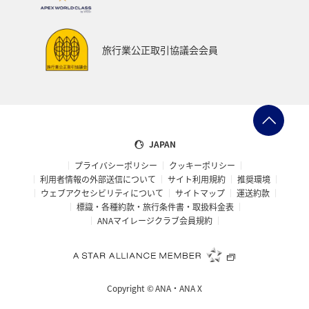
関西地方
ANAグルメマイル
兵庫県
歴史・文化・芸術
夜景
横浜
マイルの教室
旅行業公正取引協議会会員
自然・植物
スキー・スノボ
愛媛県
群馬県
知床
ANAの取り組み（サステナブル、社会貢献）
予約
プレミアムメンバー
ライフ
レンタカー
JAPAN
プライバシーポリシー
クッキーポリシー
日常
プレミアムメンバー限定（ラウンジ除く）
利用者情報の外部送信について
サイト利用規約
推奨環境
ウェブアクセシビリティについて
サイトマップ
運送約款
標識・各種約款・旅行条件書・取扱料金表
ANAマイレージクラブ会員規約
Copyright ©
ANA・ANA X