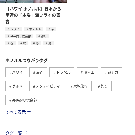
【ハワイ ホノルル】日本から
至近の「本場」海フライの舞
台
ハワイ
ホノルル
海
ANA釣り倶楽部
釣り
春
秋
冬
夏
ホノルルつながりタグ
ハワイ
海外
トラベル
旅マエ
旅ナカ
グルメ
アクティビティ
家族旅行
釣り
ANA釣り倶楽部
すべて表示
趣味
ホテル
春
海
秋
冬
夏
タグ一覧