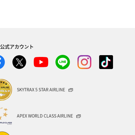
S公式アカウント
SKYTRAX 5 STAR AIRLINE
APEX WORLD CLASS AIRLINE