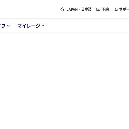
JAPAN
・日本語
予約
サポ
イフ
マイレージ