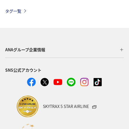
ショッピング＆ライフ
旅アト
ANAの保険
タグ一覧
ANA SKY コイン
日常生活でマイルを貯める（自宅にいながら貯める）
ANA Pay
ANAセレクション
ANAマイレージモール
ANAグループ企業情報
ANAのオンラインショップ
国内
ホテル
海外
SNS公式アカウント
ツアー
特典航空券
予約
おトクな旅
SKYTRAX 5 STAR AIRLINE