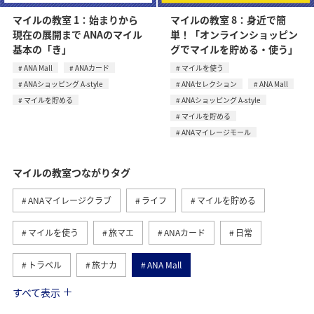
マイルの教室 1：始まりから
マイルの教室 8：身近で簡
現在の展開まで ANAのマイル
単！「オンラインショッピン
基本の「き」
グでマイルを貯める・使う」
ANA Mall
ANAカード
マイルを使う
ANAショッピング A-style
ANAセレクション
ANA Mall
マイルを貯める
ANAショッピング A-style
マイルを貯める
ANAマイレージモール
マイルの教室つながりタグ
ANAマイレージクラブ
ライフ
マイルを貯める
マイルを使う
旅マエ
ANAカード
日常
トラベル
旅ナカ
ANA Mall
すべて表示
ANAショッピング A-style
マイルの使い道