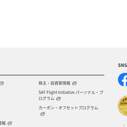
予約
ANA Pay
ANAマイレージモール
特
日常生活でマイルを貯める（自宅にいながら貯める）
海外
グルメ
おトクな旅
プレミアムメ
泉
群馬県
宮崎県
歴史・文化・芸術
沖
SN
北海道
旅の準備
記念日
宮城県
自然
ANAのサービス
家族旅行
株主・投資家情報
SAF Flight Initiative パーソナル・プ
ログラム
カーボン・オフセットプログラム
情報