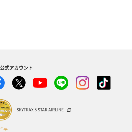
典航空券
アプリ
ANA Mall
AMC会員専用サービス
ンバー
ANAの保険
夏
縄
秋田県
ブロンズサービス
S公式アカウント
・植物
西表島
東北地方
SKYTRAX 5 STAR AIRLINE