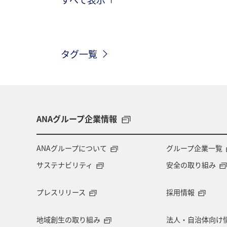
旅ナカ
ANAショッピング A-style
マイルの使い道
ANA SKY コイン
タグ一覧
ANAのオンラインショップ
ホテル
ツアー
ANAセレクション
温
旅アト
沖縄県
九州地方
ANAグループ企業情報
プレミアムメンバー限定（ラウンジ除く）
ANAグループについて
グループ企業一覧
サステナビリティ
安全の取り組み
プレスリリース
採用情報
地域創生の取り組み
法人・自治体向け