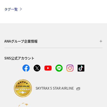
ANA Pay
ANAマイレージモール
特典航空券
タグ一覧
アプリ
ANA Mall
マイルの使い道
ANA SKY コイン
日常生活でマイルを貯める（自宅にいながら貯める）
ANAグループ企業情報
AMC会員専用サービス
ANAのオンラインショップ
SNS公式アカウント
ホテル
海外
グルメ
おトクな旅
プレミアムメンバー
ANAの保険
夏
ツアー
ANAセレクション
温泉
群馬県
宮崎県
SKYTRAX 5 STAR AIRLINE
歴史・文化・芸術
沖縄
秋田県
ブロンズサービス
旅アト
沖縄県
九州地方