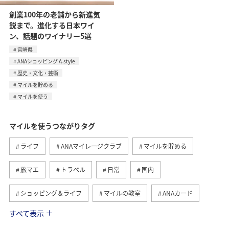
創業100年の老舗から新進気
鋭まで。進化する日本ワイ
ン、話題のワイナリー5選
宮崎県
ANAショッピング A-style
歴史・文化・芸術
マイルを貯める
マイルを使う
マイルを使うつながりタグ
ライフ
ANAマイレージクラブ
マイルを貯める
旅マエ
トラベル
日常
国内
ショッピング＆ライフ
マイルの教室
ANAカード
すべて表示
旅ナカ
ANAショッピング A-style
予約