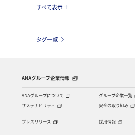
すべて表示
旅ナカ
ANAショッピング A-style
マイルの使い道
ANA SKY コイン
タグ一覧
ANAのオンラインショップ
ホテル
ツアー
ANAセレクション
温
旅アト
沖縄県
九州地方
ANAグループ企業情報
プレミアムメンバー限定（ラウンジ除く）
ANAグループについて
グループ企業一覧
サステナビリティ
安全の取り組み
プレスリリース
採用情報