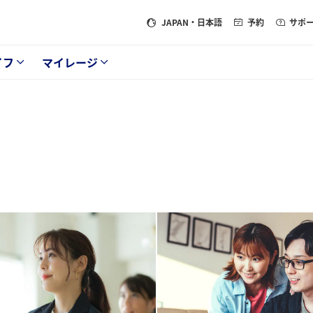
JAPAN
・日本語
予約
サポ
イフ
マイレージ