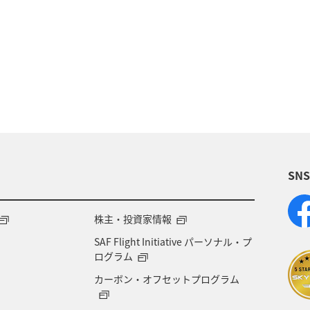
予約
ANA Pay
ANAマイレージモール
特
日常生活でマイルを貯める（自宅にいながら貯める）
海外
グルメ
おトクな旅
プレミアムメ
泉
群馬県
宮崎県
歴史・文化・芸術
沖
SN
北海道
旅の準備
記念日
宮城県
自然
ANAのサービス
家族旅行
株主・投資家情報
SAF Flight Initiative パーソナル・プ
ログラム
カーボン・オフセットプログラム