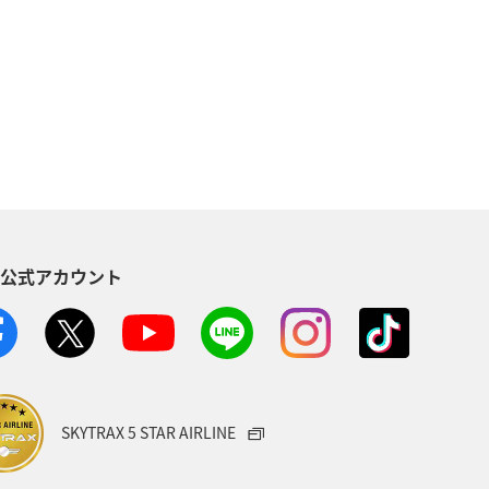
典航空券
アプリ
ANA Mall
AMC会員専用サービス
ンバー
ANAの保険
夏
縄
秋田県
ブロンズサービス
S公式アカウント
・植物
西表島
東北地方
SKYTRAX 5 STAR AIRLINE