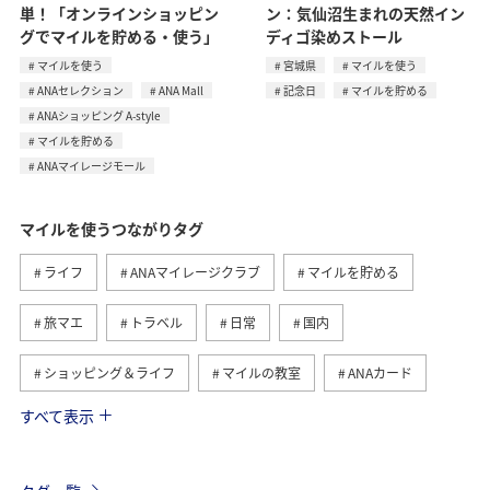
単！「オンラインショッピン
ン：気仙沼生まれの天然イン
グでマイルを貯める・使う」
ディゴ染めストール
マイルを使う
宮城県
マイルを使う
ANAセレクション
ANA Mall
記念日
マイルを貯める
ANAショッピング A-style
マイルを貯める
ANAマイレージモール
マイルを使うつながりタグ
ライフ
ANAマイレージクラブ
マイルを貯める
旅マエ
トラベル
日常
国内
ショッピング＆ライフ
マイルの教室
ANAカード
すべて表示
旅ナカ
ANAショッピング A-style
予約
ANA Pay
ANAマイレージモール
特典航空券