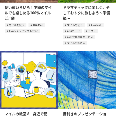
使い道いろいろ！少額のマイ
ドラマティックに楽しく、そ
ルでも楽しめる100％マイル
しておトクに旅しよう～準備
活用術
編～
マイルを使う
ANA Mall
マイルを使う
ANA Mall
ANAショッピング A-style
ANAカード
アプリ
AMC会員専用サービス
マイルを貯める
マイルの教室 8：身近で簡
目利きのプレゼンテーショ