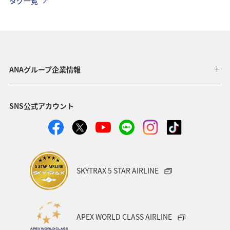
タグ一覧
アプリ
ANA Mall
マイルの使い道
ANA SKY コイン
日常生活でマイルを貯める（自宅にいながら貯める）
ANAグループ企業情報
AMC会員専用サービス
ANAのオンラインショップ
SNS公式アカウント
ホテル
海外
グルメ
おトクな旅
プレミアムメンバー
ANAの保険
夏
ツアー
ANAセレクション
温泉
群馬県
宮崎県
SKYTRAX 5 STAR AIRLINE
歴史・文化・芸術
沖縄
秋田県
ブロンズサービス
旅アト
沖縄県
九州地方
APEX WORLD CLASS AIRLINE
北海道
旅の準備
記念日
宮城県