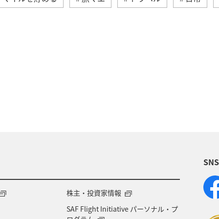
予約
ANA Pay
ANAマイレージモール
特
日常生活でマイルを貯める（自宅にいながら貯める）
海外
グルメ
おトクな旅
プレミアムメ
泉
群馬県
宮崎県
歴史・文化・芸術
沖
SN
北海道
旅の準備
記念日
宮城県
自然
ANAのサービス
家族旅行
株主・投資家情報
SAF Flight Initiative パーソナル・プ
ログラム