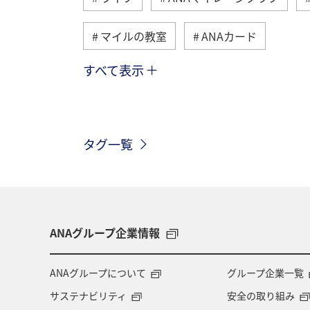
マイルの教室
ANAカード
すべて表示
旅ナカ
ANAショッピング A-style
マイルの使い道
ANA SKY コイン
タグ一覧
ANAのオンラインショップ
ホテル
ツアー
ANAセレクション
温
旅アト
沖縄県
九州地方
ANAグループ企業情報
プレミアムメンバー限定（ラウンジ除く）
ANAグループについて
グループ企業一覧
サステナビリティ
安全の取り組み