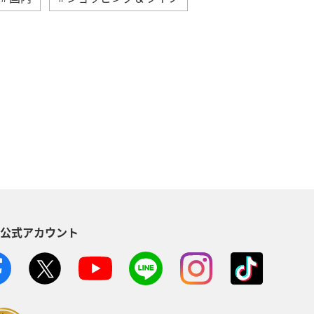
典航空券
アプリ
ANA Mall
AMC会員専用サービス
ンバー
ANAの保険
夏
縄
秋田県
ブロンズサービス
S公式アカウント
・植物
西表島
東北地方