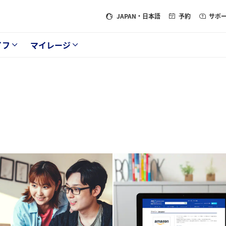
JAPAN
・日本語
予約
サポ
イフ
マイレージ