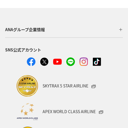
ANA SKY コイン
日常生活でマイルを貯める（自宅にいながら貯める）
ANAグループ企業情報
AMC会員専用サービス
ANAのオンラインショップ
SNS公式アカウント
ホテル
海外
グルメ
おトクな旅
プレミアムメンバー
ANAの保険
夏
ツアー
ANAセレクション
温泉
群馬県
宮崎県
SKYTRAX 5 STAR AIRLINE
歴史・文化・芸術
沖縄
秋田県
ブロンズサービス
旅アト
沖縄県
九州地方
APEX WORLD CLASS AIRLINE
北海道
旅の準備
記念日
宮城県