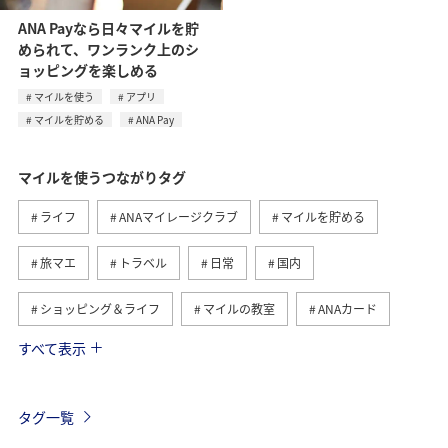
ANA Payなら日々マイルを貯
められて、ワンランク上のシ
ョッピングを楽しめる
マイルを使う
アプリ
マイルを貯める
ANA Pay
マイルを使うつながりタグ
ライフ
ANAマイレージクラブ
マイルを貯める
旅マエ
トラベル
日常
国内
ショッピング＆ライフ
マイルの教室
ANAカード
すべて表示
旅ナカ
ANAショッピング A-style
予約
ANA Pay
ANAマイレージモール
特典航空券
タグ一覧
アプリ
ANA Mall
マイルの使い道