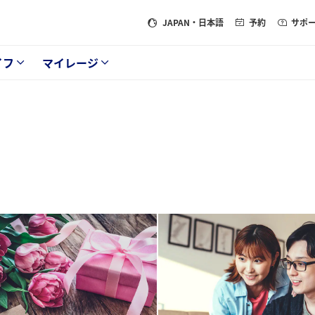
JAPAN
・日本語
予約
サポ
イフ
マイレージ