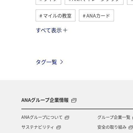
マイルの教室
ANAカード
すべて表示
旅ナカ
ANAショッピング A-style
マイルの使い道
ANA SKY コイン
タグ一覧
ANAのオンラインショップ
ホテル
ツアー
ANAセレクション
温
旅アト
沖縄県
九州地方
ANAグループ企業情報
プレミアムメンバー限定（ラウンジ除く）
ANAグループについて
グループ企業一覧
サステナビリティ
安全の取り組み