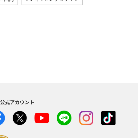
典航空券
アプリ
ANA Mall
AMC会員専用サービス
ンバー
ANAの保険
夏
縄
秋田県
ブロンズサービス
S公式アカウント
・植物
西表島
東北地方