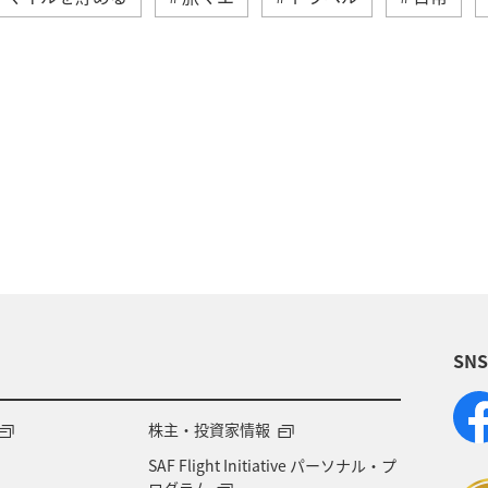
予約
ANA Pay
ANAマイレージモール
特
日常生活でマイルを貯める（自宅にいながら貯める）
海外
グルメ
おトクな旅
プレミアムメ
泉
群馬県
宮崎県
歴史・文化・芸術
沖
SN
北海道
旅の準備
記念日
宮城県
自然
ANAのサービス
家族旅行
株主・投資家情報
SAF Flight Initiative パーソナル・プ
ログラム