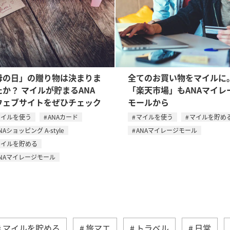
母の日」の贈り物は決まりま
全てのお買い物をマイルに
たか？ マイルが貯まるANA
「楽天市場」もANAマイレ
ウェブサイトをぜひチェック
モールから
マイルを使う
ANAカード
マイルを使う
マイルを貯め
NAショッピング A-style
ANAマイレージモール
マイルを貯める
NAマイレージモール
マイルを貯める
旅マエ
トラベル
日常