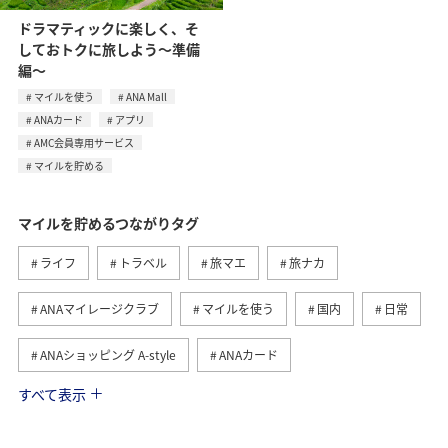
ドラマティックに楽しく、そ
しておトクに旅しよう～準備
編～
マイルを使う
ANA Mall
ANAカード
アプリ
AMC会員専用サービス
マイルを貯める
マイルを貯めるつながりタグ
ライフ
トラベル
旅マエ
旅ナカ
ANAマイレージクラブ
マイルを使う
国内
日常
ANAショッピング A-style
ANAカード
すべて表示
マイルの教室
ANAグルメマイル
ショッピング＆ライフ
グルメ
ANA Pay