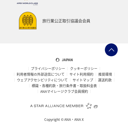
釣り
ANA釣り倶楽部
歴史・文化・芸術
秋田県
ANAでんき
糸島
一人旅
スーパーフライヤーズ
旅行業公正取引協議会会員
ブロンズサービス
ラウンジ
海外
趣味
ANA CA's Note
ANAの保険
マイルの使い道
ANA SKY コイン
沖縄県
九州地方
ツアー
JAPAN
プライバシーポリシー
クッキーポリシー
旅の準備
愛知県
ANAセレクション
山形県
利用者情報の外部送信について
サイト利用規約
推奨環境
ウェブアクセシビリティについて
サイトマップ
運送約款
仙台
ゴールデンウィーク
山梨県
札幌
標識・各種約款・旅行条件書・取扱料金表
ANAマイレージクラブ会員規約
福井県
海
記念日
編集長のおすすめ
帰省
西表島
おトクな旅
予約
機内
Copyright ©
ANA・ANA X
保安検査
車
手荷物