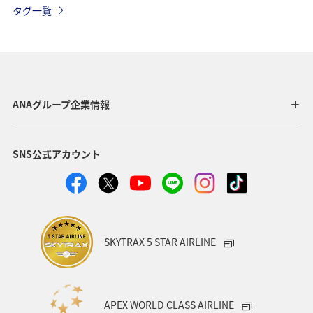
タグ一覧
ANAマイレージモール
アクティビティ
東京都
関東・甲信越地方
ANA Mall
旅アト
夏
日常生活でマイルを貯める（自宅にいながら貯める）
ANAグループ企業情報
自然・植物
沖縄
アプリ
SNS公式アカウント
AMC会員専用サービス
宮崎県
プレミアムメンバー
ANAのサービス
ホテル
ANAのオンラインショップ
東北地方
ゴルフ
ダイヤモンドサービス
SKYTRAX 5 STAR AIRLINE
プラチナサービス
北海道
名古屋
群馬県
宮城県
兵庫県
春
冬
神奈川県
APEX WORLD CLASS AIRLINE