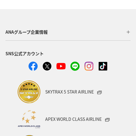
ANAマイレージモール
アクティビティ
東京都
関東・甲信越地方
ANA Mall
旅アト
夏
日常生活でマイルを貯める（自宅にいながら貯める）
ANAグループ企業情報
自然・植物
沖縄
アプリ
SNS公式アカウント
AMC会員専用サービス
宮崎県
プレミアムメンバー
ANAのサービス
ホテル
ANAのオンラインショップ
東北地方
ゴルフ
ダイヤモンドサービス
SKYTRAX 5 STAR AIRLINE
プラチナサービス
北海道
名古屋
群馬県
宮城県
兵庫県
春
冬
神奈川県
APEX WORLD CLASS AIRLINE
釣り
ANA釣り倶楽部
歴史・文化・芸術
秋田県