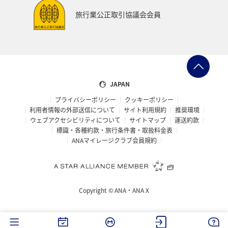
ANAでんき
糸島
一人旅
スーパーフライヤーズ
旅行業公正取引協議会会員
ブロンズサービス
ラウンジ
海外
趣味
ANA CA's Note
ANAの保険
マイルの使い道
ANA SKY コイン
沖縄県
九州地方
ツアー
JAPAN
プライバシーポリシー
クッキーポリシー
旅の準備
愛知県
ANAセレクション
山形県
利用者情報の外部送信について
サイト利用規約
推奨環境
ウェブアクセシビリティについて
サイトマップ
運送約款
仙台
ゴールデンウィーク
山梨県
札幌
標識・各種約款・旅行条件書・取扱料金表
ANAマイレージクラブ会員規約
福井県
海
記念日
編集長のおすすめ
帰省
西表島
おトクな旅
予約
機内
Copyright ©
ANA・ANA X
保安検査
車
手荷物