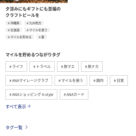
夕涼みにもギフトにも至福の
クラフトビールを
沖縄県
九州地方
北海道
マイルを使う
マイルを貯める
夏
マイルを貯めるつながりタグ
ライフ
トラベル
旅マエ
旅ナカ
ANAマイレージクラブ
マイルを使う
国内
日常
ANAショッピング A-style
ANAカード
すべて表示
マイルの教室
ANAグルメマイル
ショッピング＆ライフ
グルメ
ANA Pay
タグ一覧