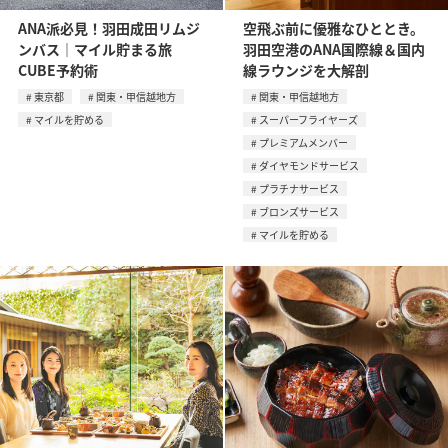
ANA派必見！羽田成田リムジ
空飛ぶ前に優雅なひととき。
ンバス｜マイル貯まる旅
羽田空港のANA国際線＆国内
CUBE予約術
線ラウンジを大解剖
東京都
関東・甲信越地方
関東・甲信越地方
マイルを貯める
スーパーフライヤーズ
プレミアムメンバー
ダイヤモンドサービス
プラチナサービス
ブロンズサービス
マイルを貯める