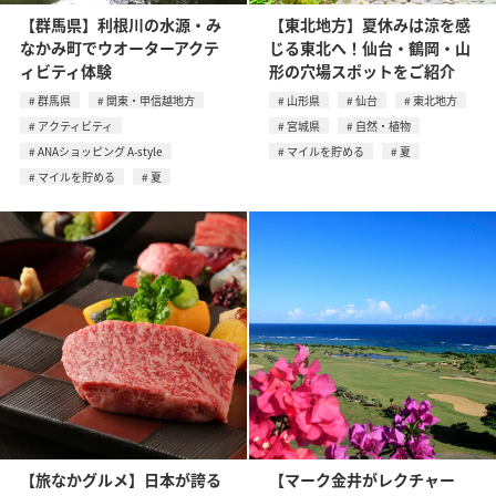
【群馬県】利根川の水源・み
【東北地方】夏休みは涼を感
なかみ町でウオーターアクテ
じる東北へ！仙台・鶴岡・山
ィビティ体験
形の穴場スポットをご紹介
群馬県
関東・甲信越地方
山形県
仙台
東北地方
アクティビティ
宮城県
自然・植物
ANAショッピング A-style
マイルを貯める
夏
マイルを貯める
夏
【旅なかグルメ】日本が誇る
【マーク金井がレクチャー