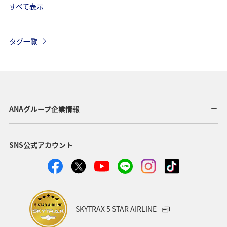
すべて表示
マイルの教室
ANAグルメマイル
ショッピング＆ライフ
グルメ
ANA Pay
タグ一覧
ANAマイレージモール
アクティビティ
東京都
関東・甲信越地方
ANA Mall
旅アト
夏
日常生活でマイルを貯める（自宅にいながら貯める）
ANAグループ企業情報
自然・植物
沖縄
アプリ
SNS公式アカウント
AMC会員専用サービス
宮崎県
プレミアムメンバー
ANAのサービス
ホテル
ANAのオンラインショップ
東北地方
ゴルフ
ダイヤモンドサービス
SKYTRAX 5 STAR AIRLINE
プラチナサービス
北海道
名古屋
群馬県