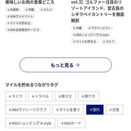
美味しいお肉の食事どころ
vol.3】ゴルファー注目のリ
ゾートアイランド、宮古島の
兵庫県
沖縄
グルメ
シギラベイカントリーを徹底
ANAグルメマイル
解剖
マイルを貯める
沖縄
アクティビティ
AMC会員専用サービス
ANAショッピング A-style
マイルを貯める
ゴルフ
もっと見る
マイルを貯めるつながりタグ
ライフ
トラベル
旅マエ
旅ナカ
ANAマイレージクラブ
マイルを使う
国内
日常
ANAショッピング A-style
ANAカード