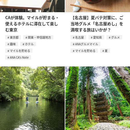
CAが体験。マイルが貯まる・
【名古屋】夏バテ対策に、ご
使えるホテルに滞在して楽し
当地グルメ「名古屋めし」を
む東京
満喫する旅はいかが？
東京都
関東・甲信越地方
名古屋
愛知県
グルメ
趣味
ホテル
ANAグルメマイル
マイルを貯める
マイルを貯める
夏
ANA CA's Note