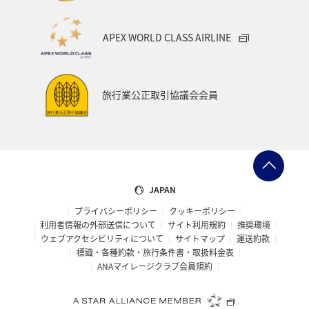
宮城県
兵庫県
春
冬
神奈川県
APEX WORLD CLASS AIRLINE
釣り
ANA釣り倶楽部
歴史・文化・芸術
秋田県
ANAでんき
糸島
一人旅
スーパーフライヤーズ
旅行業公正取引協議会会員
ブロンズサービス
ラウンジ
海外
趣味
ANA CA's Note
ANAの保険
マイルの使い道
ANA SKY コイン
沖縄県
九州地方
ツアー
JAPAN
プライバシーポリシー
クッキーポリシー
旅の準備
愛知県
ANAセレクション
山形県
利用者情報の外部送信について
サイト利用規約
推奨環境
ウェブアクセシビリティについて
サイトマップ
運送約款
仙台
ゴールデンウィーク
山梨県
札幌
標識・各種約款・旅行条件書・取扱料金表
ANAマイレージクラブ会員規約
福井県
海
記念日
編集長のおすすめ
帰省
西表島
おトクな旅
予約
機内