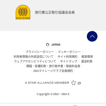
ANAでんき
糸島
一人旅
スーパーフライヤーズ
旅行業公正取引協議会会員
ブロンズサービス
ラウンジ
海外
趣味
ANA CA's Note
ANAの保険
マイルの使い道
ANA SKY コイン
沖縄県
九州地方
ツアー
JAPAN
プライバシーポリシー
クッキーポリシー
旅の準備
愛知県
ANAセレクション
山形県
利用者情報の外部送信について
サイト利用規約
推奨環境
ウェブアクセシビリティについて
サイトマップ
運送約款
仙台
ゴールデンウィーク
山梨県
札幌
標識・各種約款・旅行条件書・取扱料金表
ANAマイレージクラブ会員規約
福井県
海
記念日
編集長のおすすめ
帰省
西表島
おトクな旅
予約
機内
Copyright ©
ANA・ANA X
保安検査
車
手荷物