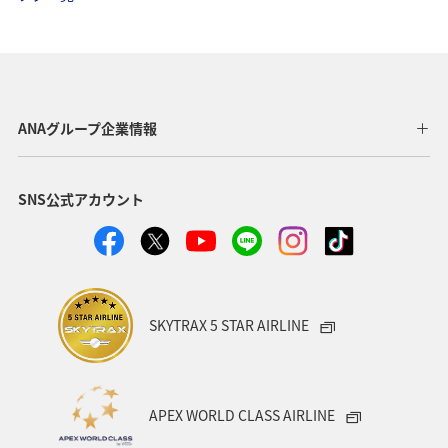
ANAマイレージモール
アクティビティ
東京都
関東・甲信越地方
ANA Mall
旅アト
夏
日常生活でマイルを貯める（自宅にいながら貯める）
ANAグループ企業情報
自然・植物
沖縄
アプリ
SNS公式アカウント
AMC会員専用サービス
宮崎県
プレミアムメンバー
ANAのサービス
ホテル
ANAのオンラインショップ
東北地方
ゴルフ
ダイヤモンドサービス
SKYTRAX 5 STAR AIRLINE
プラチナサービス
北海道
名古屋
群馬県
宮城県
兵庫県
春
冬
神奈川県
APEX WORLD CLASS AIRLINE
釣り
ANA釣り倶楽部
歴史・文化・芸術
秋田県