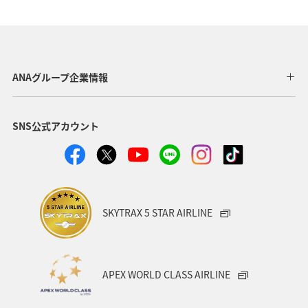
ANAマイレージモール
アクティビティ
東京都
関東・甲信越地方
ANA Mall
旅アト
夏
日常生活でマイルを貯める（自宅にいながら貯める）
ANAグループ企業情報
自然・植物
沖縄
アプリ
SNS公式アカウント
AMC会員専用サービス
宮崎県
プレミアムメンバー
ANAのサービス
ホテル
ANAのオンラインショップ
東北地方
ゴルフ
ダイヤモンドサービス
SKYTRAX 5 STAR AIRLINE
プラチナサービス
北海道
名古屋
群馬県
宮城県
兵庫県
春
冬
神奈川県
APEX WORLD CLASS AIRLINE
釣り
ANA釣り倶楽部
歴史・文化・芸術
秋田県