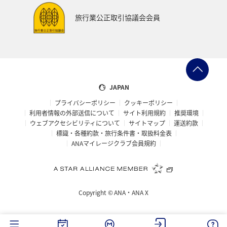
ANAでんき
糸島
一人旅
スーパーフライヤーズ
旅行業公正取引協議会会員
ブロンズサービス
ラウンジ
海外
趣味
ANA CA's Note
ANAの保険
マイルの使い道
ANA SKY コイン
沖縄県
九州地方
ツアー
JAPAN
プライバシーポリシー
クッキーポリシー
旅の準備
愛知県
ANAセレクション
山形県
利用者情報の外部送信について
サイト利用規約
推奨環境
ウェブアクセシビリティについて
サイトマップ
運送約款
仙台
ゴールデンウィーク
山梨県
札幌
標識・各種約款・旅行条件書・取扱料金表
ANAマイレージクラブ会員規約
福井県
海
記念日
編集長のおすすめ
帰省
西表島
おトクな旅
予約
機内
Copyright ©
ANA・ANA X
保安検査
車
手荷物