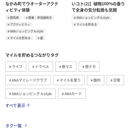
なかみ町でウオーターアクテ
いコト(2)】植物100%の香り
ィビティ体験
で全身の気分転換も気軽
群馬県
関東・甲信越地方
ANAショッピング A-style
アクティビティ
マイルを貯める
ANAショッピング A-style
マイルを貯める
夏
マイルを貯めるつながりタグ
ライフ
トラベル
旅マエ
旅ナカ
ANAマイレージクラブ
マイルを使う
国内
日常
ANAショッピング A-style
ANAカード
すべて表示
マイルの教室
ANAグルメマイル
ショッピング＆ライフ
グルメ
ANA Pay
タグ一覧