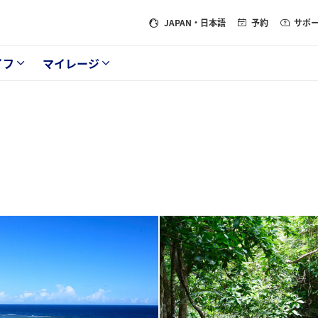
JAPAN
・日本語
予約
サポ
イフ
マイレージ