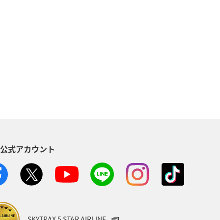
ANAマイレージモール
AMC会員専用サービス
宮崎県
方
ゴルフ
S公式アカウント
兵庫県
春
冬
糸島
一人旅
ote
ANAの保険
SKYTRAX 5 STAR AIRLINE