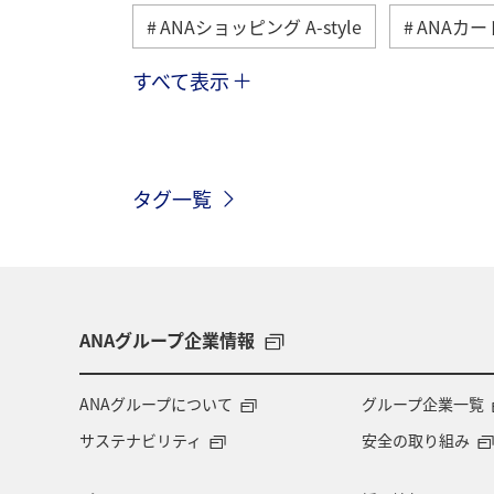
ANAショッピング A-style
ANAカー
すべて表示
マイルの教室
ANAグルメマイル
アクティビティ
東京都
関東
タグ一覧
日常生活でマイルを貯める（自宅にいな
プレミアムメンバー
ANAのサービ
ダイヤモンドサービス
プラチナサ
ANAグループ企業情報
神奈川県
釣り
ANA釣り倶楽
ANAグループについて
グループ企業一覧
サステナビリティ
安全の取り組み
スーパーフライヤーズ
ブロンズサ