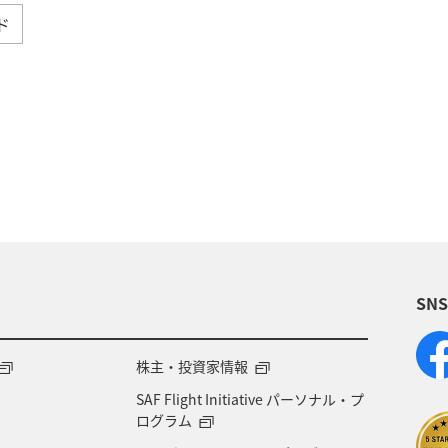
ド
ショッピング＆ライフ
グルメ
ANA Pay
・甲信越地方
ANA Mall
旅アト
夏
がら貯める）
自然・植物
沖縄
アプリ
ス
ホテル
ANAのオンラインショップ
東北地
SN
ービス
北海道
名古屋
群馬県
宮城県
部
歴史・文化・芸術
秋田県
ANAでんき
株主・投資家情報
SAF Flight Initiative パーソナル・プ
ービス
ラウンジ
海外
趣味
ANA CA's N
ログラム