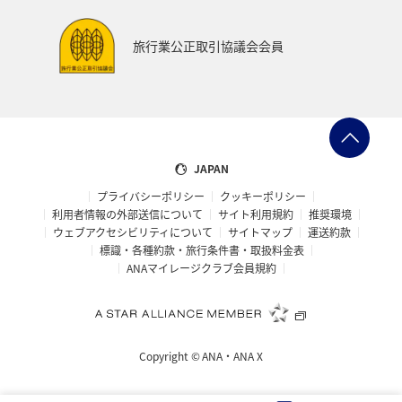
ANAでんき
糸島
一人旅
スーパーフライヤーズ
旅行業公正取引協議会会員
ブロンズサービス
ラウンジ
海外
趣味
ANA CA's Note
ANAの保険
マイルの使い道
ANA SKY コイン
沖縄県
九州地方
ツアー
JAPAN
プライバシーポリシー
クッキーポリシー
旅の準備
愛知県
ANAセレクション
山形県
利用者情報の外部送信について
サイト利用規約
推奨環境
ウェブアクセシビリティについて
サイトマップ
運送約款
仙台
ゴールデンウィーク
山梨県
札幌
標識・各種約款・旅行条件書・取扱料金表
ANAマイレージクラブ会員規約
福井県
海
記念日
編集長のおすすめ
帰省
西表島
おトクな旅
予約
機内
Copyright ©
ANA・ANA X
保安検査
車
手荷物