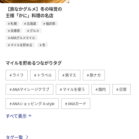
【旅なかグルメ】冬の味覚の
王様「かに」料理の名店
札幌
北海道
福井県
兵庫県
グルメ
ANAグルメマイル
マイルを貯める
冬
マイルを貯めるつながりタグ
ライフ
トラベル
旅マエ
旅ナカ
ANAマイレージクラブ
マイルを使う
国内
日常
ANAショッピング A-style
ANAカード
すべて表示
マイルの教室
ANAグルメマイル
ショッピング＆ライフ
グルメ
ANA Pay
タグ一覧