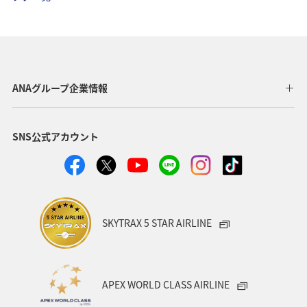
ANAマイレージモール
アクティビティ
東京都
関東・甲信越地方
ANA Mall
旅アト
夏
日常生活でマイルを貯める（自宅にいながら貯める）
ANAグループ企業情報
自然・植物
沖縄
アプリ
SNS公式アカウント
AMC会員専用サービス
宮崎県
プレミアムメンバー
ANAのサービス
ホテル
ANAのオンラインショップ
東北地方
ゴルフ
ダイヤモンドサービス
SKYTRAX 5 STAR AIRLINE
プラチナサービス
北海道
名古屋
群馬県
宮城県
兵庫県
春
冬
神奈川県
APEX WORLD CLASS AIRLINE
釣り
ANA釣り倶楽部
歴史・文化・芸術
秋田県