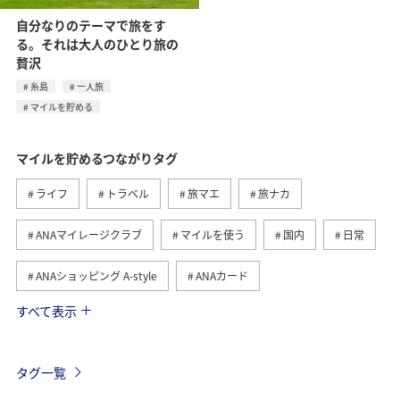
自分なりのテーマで旅をす
る。それは大人のひとり旅の
贅沢
糸島
一人旅
マイルを貯める
マイルを貯めるつながりタグ
ライフ
トラベル
旅マエ
旅ナカ
ANAマイレージクラブ
マイルを使う
国内
日常
ANAショッピング A-style
ANAカード
すべて表示
マイルの教室
ANAグルメマイル
ショッピング＆ライフ
グルメ
ANA Pay
タグ一覧
ANAマイレージモール
アクティビティ
東京都