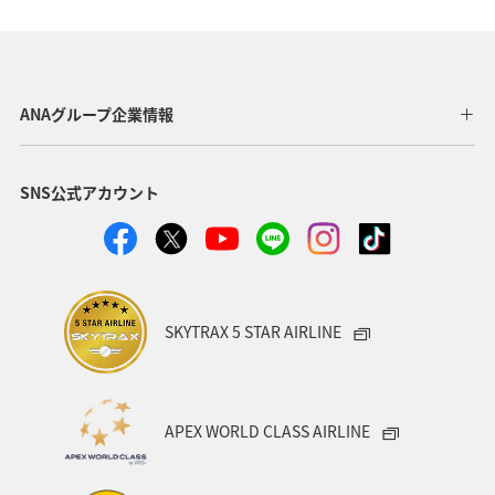
関東・甲信越地方
ANA Mall
旅アト
夏
日常生活でマイルを貯める（自宅にいながら貯める）
ANAグループ企業情報
自然・植物
沖縄
アプリ
SNS公式アカウント
AMC会員専用サービス
宮崎県
プレミアムメンバー
ANAのサービス
ホテル
ANAのオンラインショップ
東北地方
ゴルフ
ダイヤモンドサービス
SKYTRAX 5 STAR AIRLINE
プラチナサービス
北海道
名古屋
群馬県
宮城県
兵庫県
春
冬
神奈川県
APEX WORLD CLASS AIRLINE
釣り
ANA釣り倶楽部
歴史・文化・芸術
秋田県