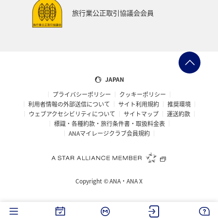
ANAでんき
糸島
一人旅
スーパーフライヤーズ
旅行業公正取引協議会会員
ブロンズサービス
ラウンジ
海外
趣味
ANA CA's Note
ANAの保険
マイルの使い道
ANA SKY コイン
沖縄県
九州地方
ツアー
JAPAN
プライバシーポリシー
クッキーポリシー
旅の準備
愛知県
ANAセレクション
山形県
利用者情報の外部送信について
サイト利用規約
推奨環境
ウェブアクセシビリティについて
サイトマップ
運送約款
仙台
ゴールデンウィーク
山梨県
札幌
標識・各種約款・旅行条件書・取扱料金表
ANAマイレージクラブ会員規約
福井県
海
記念日
編集長のおすすめ
帰省
西表島
おトクな旅
予約
機内
Copyright ©
ANA・ANA X
保安検査
車
手荷物