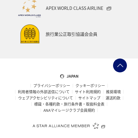
宮城県
兵庫県
春
冬
神奈川県
APEX WORLD CLASS AIRLINE
釣り
ANA釣り倶楽部
歴史・文化・芸術
秋田県
ANAでんき
糸島
一人旅
スーパーフライヤーズ
旅行業公正取引協議会会員
ブロンズサービス
ラウンジ
海外
趣味
ANA CA's Note
ANAの保険
マイルの使い道
ANA SKY コイン
沖縄県
九州地方
ツアー
JAPAN
プライバシーポリシー
クッキーポリシー
旅の準備
愛知県
ANAセレクション
山形県
利用者情報の外部送信について
サイト利用規約
推奨環境
ウェブアクセシビリティについて
サイトマップ
運送約款
仙台
ゴールデンウィーク
山梨県
札幌
標識・各種約款・旅行条件書・取扱料金表
ANAマイレージクラブ会員規約
福井県
海
記念日
編集長のおすすめ
帰省
西表島
おトクな旅
予約
機内