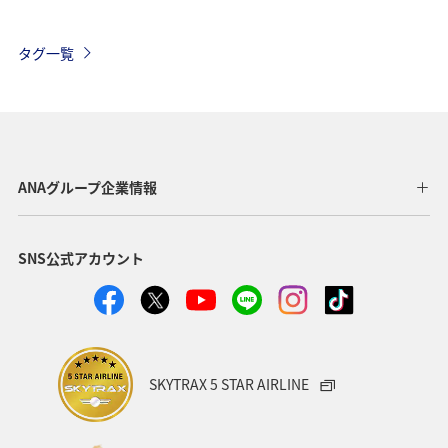
ショッピング＆ライフ
グルメ
ANA Pay
タグ一覧
ANAマイレージモール
アクティビティ
東京都
関東・甲信越地方
旅アト
ANA Mall
夏
日常生活でマイルを貯める（自宅にいながら貯める）
ANAグループ企業情報
自然・植物
沖縄
アプリ
SNS公式アカウント
AMC会員専用サービス
宮崎県
プレミアムメンバー
ANAのサービス
ホテル
ANAのオンラインショップ
東北地方
ゴルフ
ダイヤモンドサービス
SKYTRAX 5 STAR AIRLINE
プラチナサービス
北海道
名古屋
群馬県