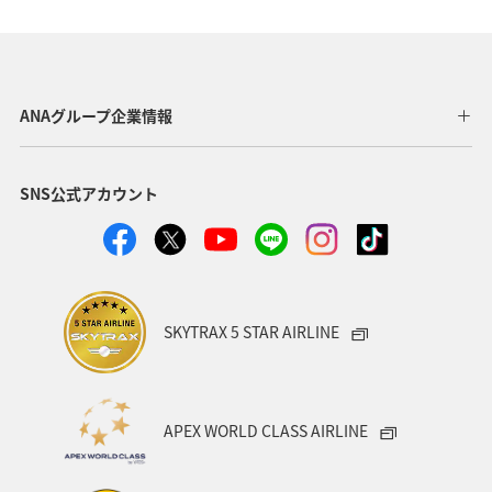
大分県
イシダイ
新潟県
鹿児島県
ブリ
静岡県
アクティビティ
三重県
九州地方
マアジ
島根県
愛媛県
和歌山県
高知県
ANAグループ企業情報
長崎県
海外
オーストラリア
神戸
アユ
SNS公式アカウント
タチウオ
南伊豆
石川県
スズキ
大阪府
愛知県
SKYTRAX 5 STAR AIRLINE
APEX WORLD CLASS AIRLINE