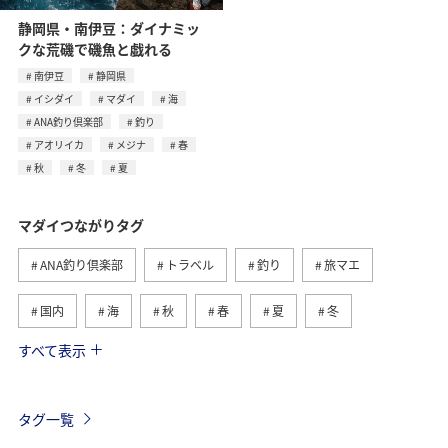
静岡県・南伊豆：ダイナミッ
クな荒磯で磯魚と戯れる
南伊豆
静岡県
イシダイ
マダイ
海
ANA釣り倶楽部
釣り
アオリイカ
メジナ
春
秋
冬
夏
マダイつながりタグ
ANA釣り倶楽部
トラベル
釣り
旅マエ
国内
海
秋
春
夏
冬
すべて表示
アオリイカ
メジナ
クロダイ
福岡県
旅ナカ
神奈川県
関西地方
兵庫県
タグ一覧