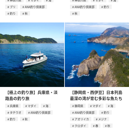
神奈川県
マダイ
海
神奈川県
マダイ
海
ブリ
ANA釣り倶楽部
ANA釣り倶楽部
釣り
釣り
秋
秋
【極上の釣り旅】兵庫県・淡
【静岡県・西伊豆】日本列島
路島の釣り旅
最深の湾が育む多彩な魚たち
兵庫県
マダイ
海
静岡県
マダイ
海
タチウオ
ANA釣り倶楽部
ANA釣り倶楽部
釣り
釣り
秋
アオリイカ
メジナ
クロダイ
春
秋