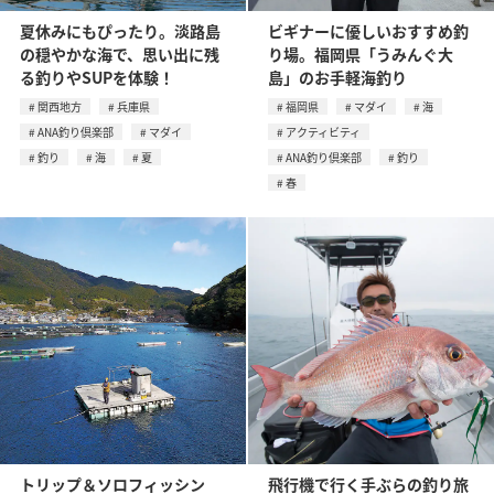
夏休みにもぴったり。淡路島
ビギナーに優しいおすすめ釣
の穏やかな海で、思い出に残
り場。福岡県「うみんぐ大
る釣りやSUPを体験！
島」のお手軽海釣り
関西地方
兵庫県
福岡県
マダイ
海
ANA釣り倶楽部
マダイ
アクティビティ
釣り
海
夏
ANA釣り倶楽部
釣り
春
トリップ＆ソロフィッシン
飛行機で行く手ぶらの釣り旅