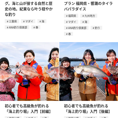
グ。海と山が接する自然と歴
プラン 福岡県・響灘のタイラ
史の地。紀東なら叶う穏やか
バパラダイス
な釣り
福岡県
九州地方
三重県
マダイ
海
マダイ
海
ANA釣り倶楽部
春
ANA釣り倶楽部
釣り
春
初心者でも高級魚が釣れる
初心者でも高級魚が釣れる
「海上釣り堀」入門【前編】
「海上釣り堀」入門【後編】