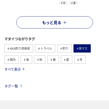
冬
夏
もっと見る
マダイつながりタグ
ANA釣り倶楽部
トラベル
釣り
旅マエ
国内
海
秋
春
夏
冬
すべて表示
アオリイカ
メジナ
クロダイ
福岡県
旅ナカ
神奈川県
関西地方
兵庫県
タグ一覧
大分県
鹿児島県
イシダイ
新潟県
ブリ
静岡県
アクティビティ
三重県
九州地方