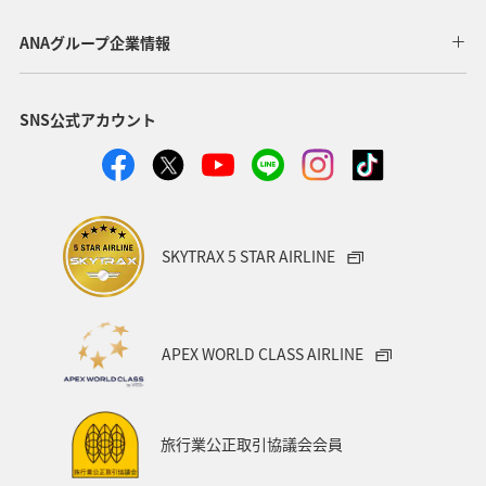
長崎県
神戸
マアジ
島根県
愛媛県
ANAグループ企業情報
海外
オーストラリア
和歌山県
高知県
SNS公式アカウント
タチウオ
アユ
南伊豆
愛知県
スズキ
大阪府
石川県
SKYTRAX 5 STAR AIRLINE
APEX WORLD CLASS AIRLINE
旅行業公正取引協議会会員