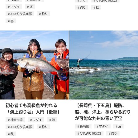
ブリ
ANA釣り倶楽部
マダイ
海
釣り
秋
ANA釣り倶楽部
釣り
春
初心者でも高級魚が釣れる
【長崎県・下五島】堤防、
「海上釣り堀」入門【後編】
船、磯、洋上、あらゆる釣り
が可能な九州の青い至宝
神奈川県
マダイ
海
長崎県
マダイ
海
ANA釣り倶楽部
釣り
ANA釣り倶楽部
釣り
秋