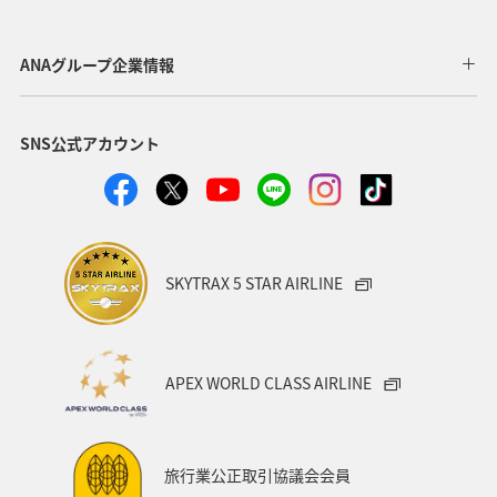
長崎県
神戸
マアジ
愛媛県
和歌山県
ANAグループ企業情報
海外
オーストラリア
高知県
島根県
SNS公式アカウント
アユ
南伊豆
愛知県
スズキ
大阪府
石川県
タチウオ
SKYTRAX 5 STAR AIRLINE
APEX WORLD CLASS AIRLINE
旅行業公正取引協議会会員