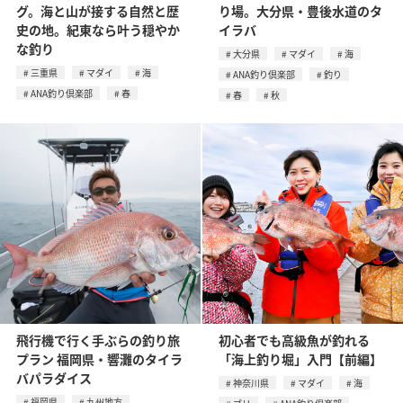
グ。海と山が接する自然と歴
り場。大分県・豊後水道のタ
史の地。紀東なら叶う穏やか
イラバ
な釣り
大分県
マダイ
海
三重県
マダイ
海
ANA釣り倶楽部
釣り
ANA釣り倶楽部
春
春
秋
飛行機で行く手ぶらの釣り旅
初心者でも高級魚が釣れる
プラン 福岡県・響灘のタイラ
「海上釣り堀」入門【前編】
バパラダイス
神奈川県
マダイ
海
福岡県
九州地方