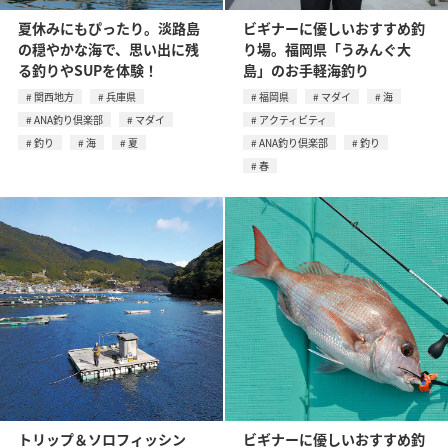
夏休みにもぴったり。淡路島
ビギナーに優しいおすすめ釣
の穏やかな海で、思い出に残
り場。福岡県「うみんぐ大
る釣りやSUPを体験！
島」のお手軽海釣り
関西地方
兵庫県
福岡県
マダイ
海
ANA釣り倶楽部
マダイ
アクティビティ
釣り
海
夏
ANA釣り倶楽部
釣り
春
トリップ＆ソロフィッシン
ビギナーに優しいおすすめ釣