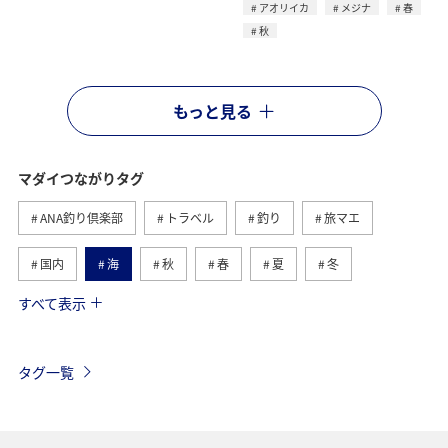
アオリイカ
メジナ
春
秋
もっと見る
マダイつながりタグ
ANA釣り倶楽部
トラベル
釣り
旅マエ
国内
海
秋
春
夏
冬
すべて表示
アオリイカ
メジナ
クロダイ
福岡県
旅ナカ
神奈川県
関西地方
兵庫県
タグ一覧
大分県
イシダイ
新潟県
鹿児島県
ブリ
静岡県
アクティビティ
三重県
九州地方