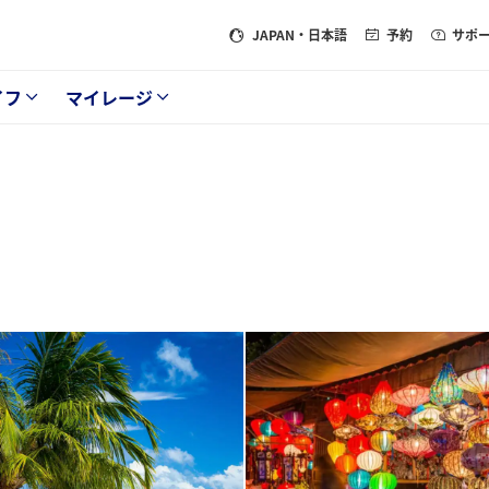
JAPAN
・日本語
予約
サポ
イフ
マイレージ