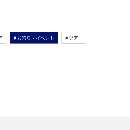
ア
お祭り・イベント
ツアー
リカ
アメリカ・カナダ・中南米
部
ベルギー
スイス
夏
シンガポール
ハワイ