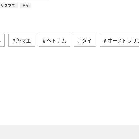
クリスマス
冬
外
旅マエ
ベトナム
タイ
オーストラリ
冬
フィリピン
ドイツ
年末年始
アメ
クラブ
世界遺産
釣り
秋
ANA釣り倶楽
ヨーロッパ
スウェーデン
東アジア
海