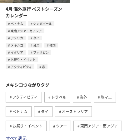
4月 海外旅行 ベストシーズン
カレンダー
ベトナム
シンガポール
東南アジア・南アジア
アメリカ
タイ
メキシコ
台湾
韓国
イタリア
フィリピン
お祭り・イベント
アクティビティ
春
メキシコつながりタグ
アクティビティ
トラベル
海外
旅マエ
ベトナム
タイ
オーストラリア
お祭り・イベント
ツアー
東南アジア・南アジア
すべて表示