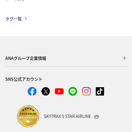
台湾
香港
オーストリア
冬
フィリピン
ドイツ
年末年始
アメリカ
タグ一覧
アメリカ・カナダ・中南米
春
イタリア
ANAマイレージクラブ
世界遺産
釣り
秋
ANA釣り倶楽部
ベルギー
スイス
フランス
ANAグループ企業情報
韓国
旅ナカ
ヨーロッパ
スウェーデン
SNS公式アカウント
東アジア
海
夏
ハワイ
クリスマス
シンガポール
SKYTRAX 5 STAR AIRLINE