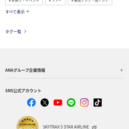
お祭り・イベント
ツアー
東南アジア・南アジア
すべて表示
台湾
香港
オーストリア
冬
フィリピン
ドイツ
年末年始
アメリカ
タグ一覧
アメリカ・カナダ・中南米
春
イタリア
ANAマイレージクラブ
世界遺産
釣り
秋
ANA釣り倶楽部
ベルギー
スイス
フランス
ANAグループ企業情報
韓国
旅ナカ
ヨーロッパ
スウェーデン
SNS公式アカウント
東アジア
海
夏
シンガポール
ハワイ
クリスマス
SKYTRAX 5 STAR AIRLINE